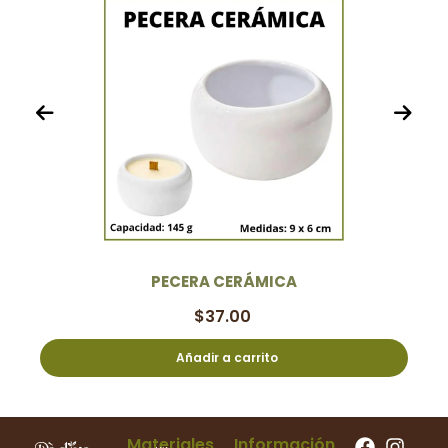
PECERA CERÁMICA
$
37.00
Añadir a carrito
Materiales
Información