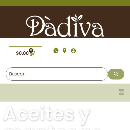
0
$
0.00
Aceites y