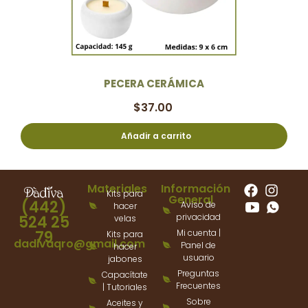
PECERA CERÁMICA
$
37.00
Añadir a carrito
Materiales
Información
Kits para
General
(442)
Aviso de
hacer
privacidad
524 25
velas
79
Mi cuenta |
Kits para
dadivaqro@gmail.com
Panel de
hacer
usuario
jabones
Preguntas
Capacítate
Frecuentes
| Tutoriales
Sobre
Aceites y