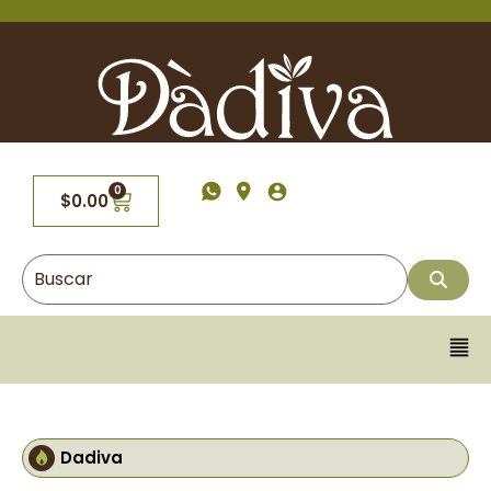
0
$
0.00
Dadiva