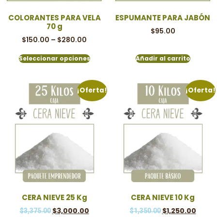
COLORANTES PARA VELA
ESPUMANTE PARA JABÓN
70 g
$
95.00
$
150.00
–
$
280.00
Seleccionar opciones
Añadir al carrito
¡Oferta!
¡Oferta!
CERA NIEVE 25 Kg
CERA NIEVE 10 Kg
$
3,000.00
$
1,250.00
$
3,375.00
$
1,350.00