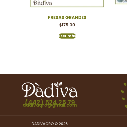
FRESAS GRANDES
$
175.00
Leer más
(442) 524 25 79
dadivaqro@gmail.com
DADIVAQRO © 2026