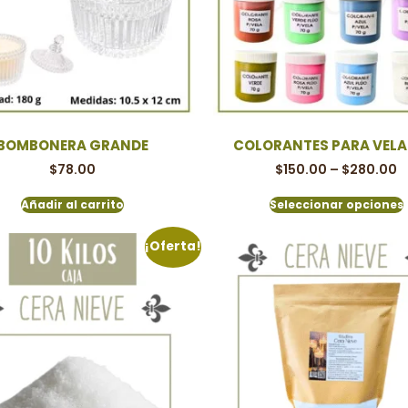
BOMBONERA GRANDE
COLORANTES PARA VELA 
$
78.00
$
150.00
–
$
280.00
Añadir al carrito
Seleccionar opciones
¡Oferta!