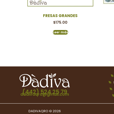
FRESAS GRANDES
$
175.00
Leer más
(442) 524 25 79
dadivaqro@gmail.com
DADIVAQRO © 2026