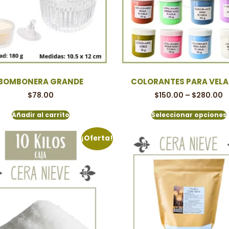
BOMBONERA GRANDE
COLORANTES PARA VELA 
$
78.00
$
150.00
–
$
280.00
Añadir al carrito
Seleccionar opciones
¡Oferta!