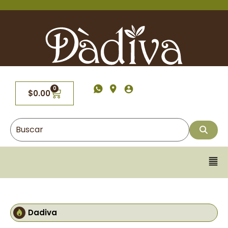
0
$
0.00
Dadiva