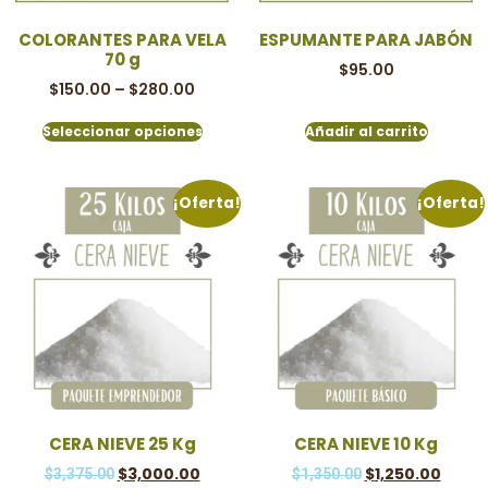
COLORANTES PARA VELA
ESPUMANTE PARA JABÓN
70 g
$
95.00
$
150.00
–
$
280.00
Seleccionar opciones
Añadir al carrito
¡Oferta!
¡Oferta!
CERA NIEVE 25 Kg
CERA NIEVE 10 Kg
$
3,000.00
$
1,250.00
$
3,375.00
$
1,350.00