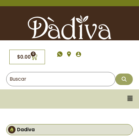
0
$
0.00
Dadiva