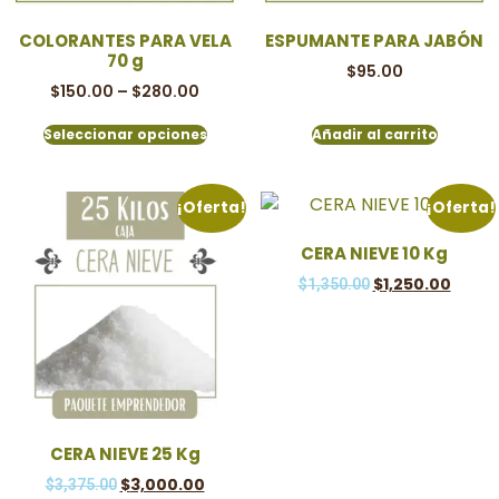
COLORANTES PARA VELA
ESPUMANTE PARA JABÓN
70 g
$
95.00
$
150.00
–
$
280.00
Seleccionar opciones
Añadir al carrito
¡Oferta!
¡Oferta!
CERA NIEVE 10 Kg
$
1,250.00
$
1,350.00
CERA NIEVE 25 Kg
$
3,000.00
$
3,375.00