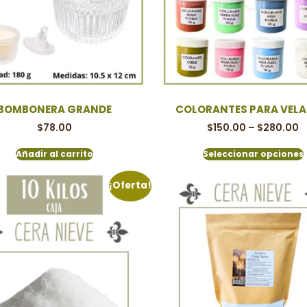
BOMBONERA GRANDE
COLORANTES PARA VELA 
$
78.00
$
150.00
–
$
280.00
Añadir al carrito
Seleccionar opciones
¡Oferta!