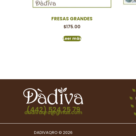
FRESAS GRANDES
$
175.00
Leer más
(442) 524 25 79
dadivaqro@gmail.com
DADIVAQRO © 2026