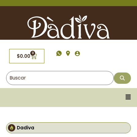
0
$
0.00
Dadiva