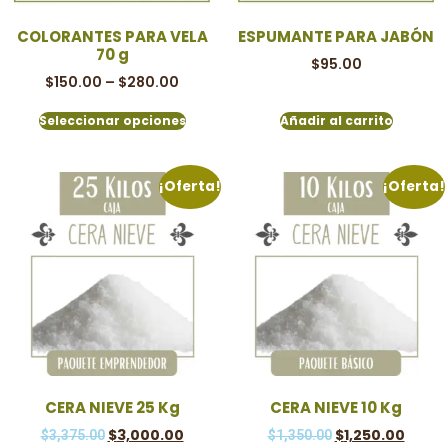
COLORANTES PARA VELA
ESPUMANTE PARA JABÓN
70 g
$
95.00
$
150.00
–
$
280.00
Seleccionar opciones
Añadir al carrito
¡Oferta!
¡Oferta!
CERA NIEVE 25 Kg
CERA NIEVE 10 Kg
$
3,000.00
$
1,250.00
$
3,375.00
$
1,350.00