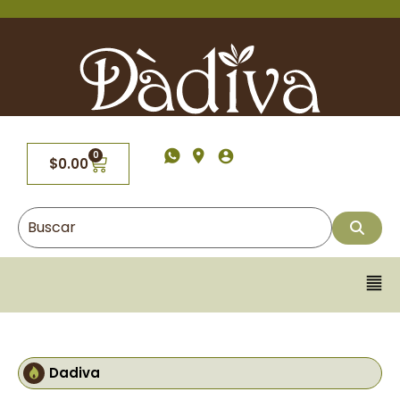
0
$
0.00
Dadiva