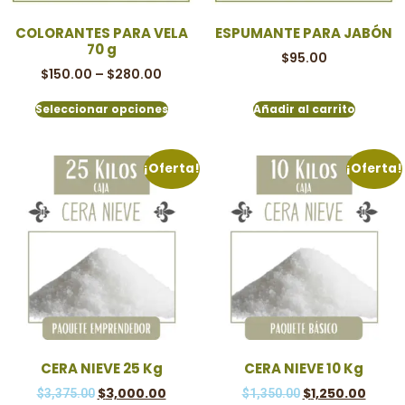
COLORANTES PARA VELA
ESPUMANTE PARA JABÓN
70 g
$
95.00
$
150.00
–
$
280.00
Seleccionar opciones
Añadir al carrito
¡Oferta!
¡Oferta!
CERA NIEVE 25 Kg
CERA NIEVE 10 Kg
$
3,000.00
$
1,250.00
$
3,375.00
$
1,350.00