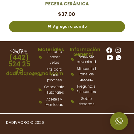
PECERA CERÁMICA
$
37.00
Agregar a carrito
Materiales
Información
Kits para
General
(442)
Aviso de
hacer
privacidad
524 25
velas
79
Mi cuenta |
Kits para
dadivaqro@gmail.com
Panel de
hacer
usuario
jabones
Preguntas
Capacítate
Frecuentes
| Tutoriales
Sobre
Aceites y
Nosotros
Mantecas
DADIVAQRO © 2026