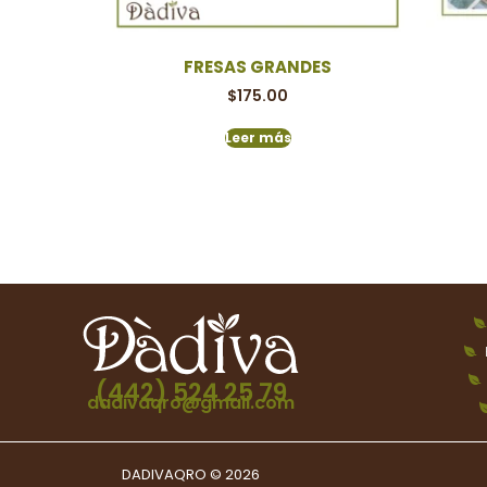
FRESAS GRANDES
$
175.00
Leer más
(442) 524 25 79
dadivaqro@gmail.com
DADIVAQRO © 2026