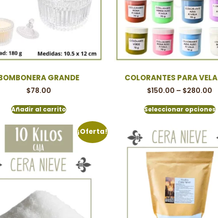
BOMBONERA GRANDE
COLORANTES PARA VELA 
$
78.00
$
150.00
–
$
280.00
Añadir al carrito
Seleccionar opciones
¡Oferta!