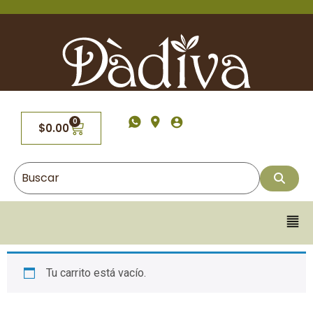
0
$
0.00
Tu carrito está vacío.