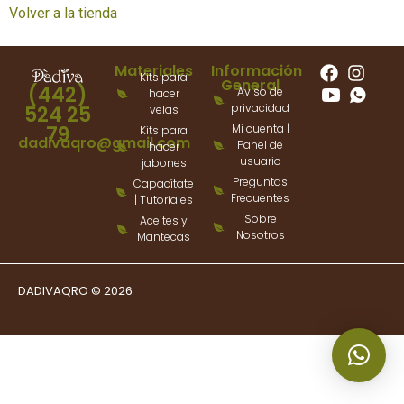
Volver a la tienda
Materiales
Información
Kits para
General
(442)
Aviso de
hacer
privacidad
524 25
velas
79
Mi cuenta |
Kits para
dadivaqro@gmail.com
Panel de
hacer
usuario
jabones
Preguntas
Capacítate
Frecuentes
| Tutoriales
Sobre
Aceites y
Nosotros
Mantecas
DADIVAQRO © 2026